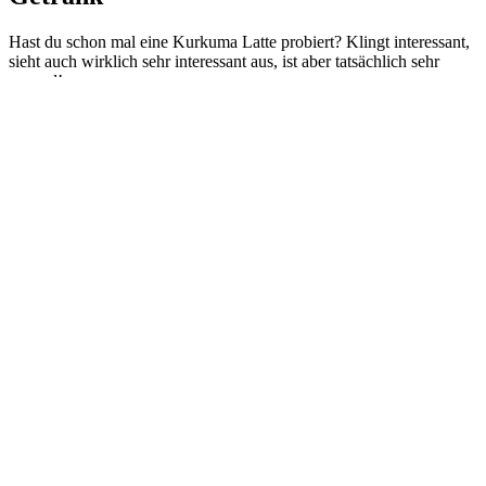
Hast du schon mal eine Kurkuma Latte probiert? Klingt interessant,
sieht auch wirklich sehr interessant aus, ist aber tatsächlich sehr
gesund!
Erfahre in unserem neuen Club Magazin Beitrag, wie du super
einfach deine eigene Kurkuma Latte selber machen kannst. Wir
haben dir ein einfaches Rezept für eine gesunde, goldene Milch
zusammengestellt. Perfekt für dein Immunsystem. Dieser Kurkuma
Latte Mix ist ideal wenn es draußen wieder anfängt richtig kalt wird.
Die goldene Milch ist farblich der Knaller und wahnsinnig gesund
dank des enthaltenden Ingwers.
Die Goldene Milch
Langsam wird es ernst. Der Herbst steht schon wieder vor der Türe.
Das heißt, bald können wir uns wieder auf Minusgrade, Schnee und
die nächsten kuscheligen Abende auf der Couch freuen. Für dieser
Jahreszeit gibt es nichts besseres als heißen Tee. Und natürlich
Goldene Milch (Kurkuma Latte). Denn diese ist nicht nur farblich
der Knaller, sondern auch wahnsinnig gesund und sehr lecker. Aber
was versteckt sich eigentlich hinter dieser Goldenen Milch? Was ist
das besondere an Kurkuma?
Wundermittel Kurkuma