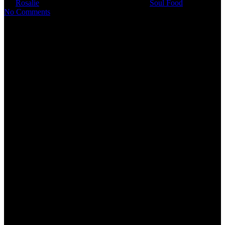
By
Rosalie
17. September 2021
Mai 2nd, 2022
Soul Food
No Comments