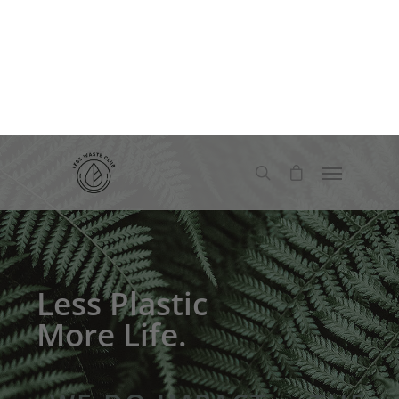
Less Plastic
More Life.
„WE DO IMPACT – THE