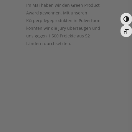
Im Mai haben wir den Green Product
Award gewonnen. Mit unseren
Körperpflegeprodukten in Pulverform
konnten wir die Jury überzeugen und
uns gegen 1.500 Projekte aus 52
Ländern durchsetzten.