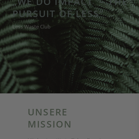
PURSUIT OF LESS“
Less Waste Club
UNSERE
MISSION
Mit dem Less Waste Club wollen wir