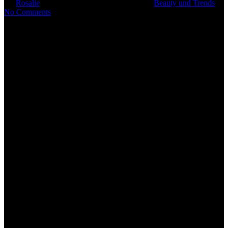
By
Rosalie
1. September 2020
April 20th, 2022
Beauty und Trends
No Comments