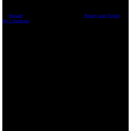
Precycle
By
Rosalie
9. August 2022
Januar 23rd, 2025
Beauty und Trends
No Comments