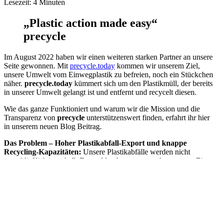
Lesezeit:
4
Minuten
„Plastic action made easy“
precycle
Im August 2022 haben wir einen weiteren starken Partner an unsere
Seite gewonnen. Mit
precycle.today
kommen wir unserem Ziel,
unsere Umwelt vom Einwegplastik zu befreien, noch ein Stückchen
näher.
precycle.today
kümmert sich um den Plastikmüll, der bereits
in unserer Umwelt gelangt ist und entfernt und recycelt diesen.
Wie das ganze Funktioniert und warum wir die Mission und die
Transparenz von
precycle
unterstützenswert finden, erfahrt ihr hier
in unserem neuen Blog Beitrag.
Das Problem – Hoher Plastikabfall-Export und knappe
Recycling-Kapazitäten:
Unsere Plastikabfälle werden nicht
ausschließlich innerhalb Deutschlands entsorgt und verwertet. Ein
beträchtlicher Teil wird exportiert. Deutschland exportiert jährlich
etwa 720.000 Tonnen Plastikabfälle im Wert von circa 271
Millionen Euro. Auch zahlreiche andere EU-Länder,
Großbritannien, Australien, Japan und die USA verschiffen einen
Teil ihrer Abfälle in einkommensschwache Länder. Die EU
exportierte im Jahr 2021 1,1 Millionen Tonnen Plastikmüll in Nicht-