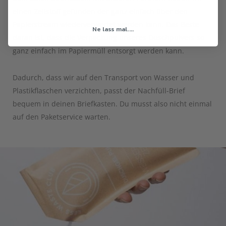
einen Zellstoff gefunden der ganz einfach über den
Papierstream wiederverwertet werden kann. Das Beste
Ne lass mal....
daran ist, dass die Verpackung unseres Duschpulvers so
ganz einfach im Papiermüll entsorgt werden kann.
Dadurch, dass wir auf den Transport von Wasser und
Plastikflaschen verzichten, passt der Nachfüll-Brief
bequem in deinen Briefkasten. Du musst also nicht einmal
auf den Paketservice warten.